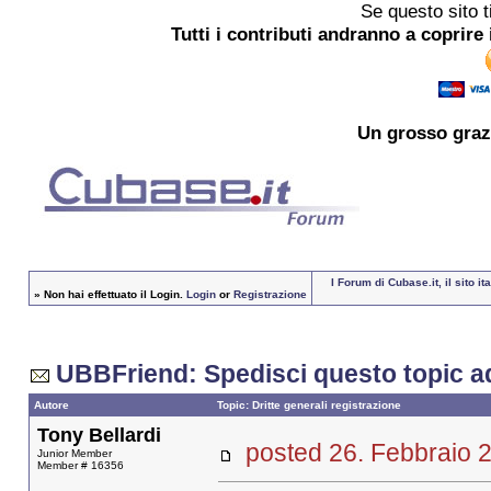
Se questo sito t
Tutti i contributi andranno a coprire 
Un grosso
graz
I Forum di Cubase.it, il sito 
»
Non hai effettuato il Login.
Login
or
Registrazione
UBBFriend: Spedisci questo topic a
Autore
Topic: Dritte generali registrazione
Tony Bellardi
posted 26. Febbrai
Junior Member
Member # 16356