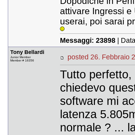
Dopodichè in Peri
attivare Ingressi e
userai, poi sarai p
Messaggi:
23898
| Data
Tony Bellardi
posted 26. Febbrai
Junior Member
Member # 16356
Tutto perfetto,
chiedevo quest
software mi ac
latenza 5.805m
normale ? ... l