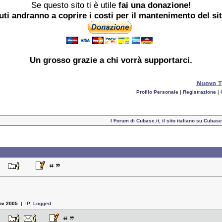
Se questo sito ti è utile
fai una donazione!
buti andranno a coprire i costi per il mantenimento del si
Un grosso
grazie
a chi vorrà supportarci.
Profilo Personale
|
Registrazione
|
I Forum di Cubase.it, il sito italiano su Cuba
:22
ov 2005
| IP:
Logged
:44