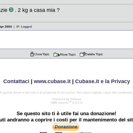
azie
. 2 kg a casa mia ?
Apr 2004
| IP:
Logged
Contattaci
|
www.cubase.it
|
Cubase.it e la Privacy
di questo forum e del sito è di proprietà di chi scrive. Nel caso vogliate citare del contenuto
Powered by Infopop
TM
UBB.classic
6.3.1.2
Se questo sito ti è utile
fai una donazione!
buti andranno a coprire i costi per il mantenimento del si