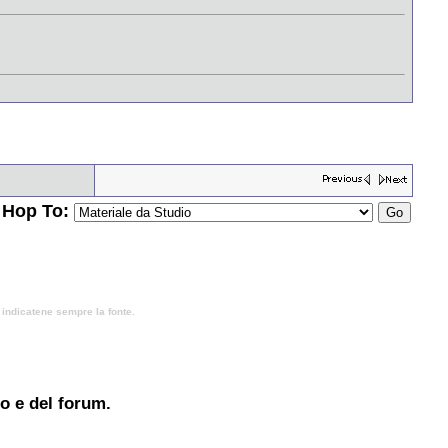
Hop To:
, indicatene sempre la fonte.
to e del forum.