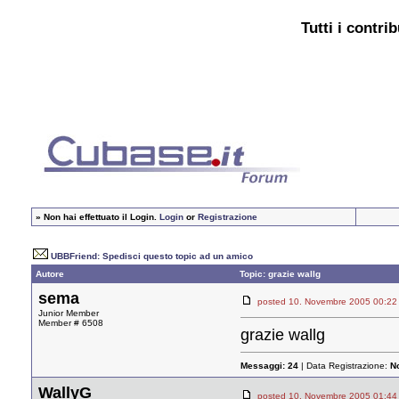
Tutti i contri
»
Non hai effettuato il Login.
Login
or
Registrazione
UBBFriend: Spedisci questo topic ad un amico
Autore
Topic: grazie wallg
sema
posted 10. Novembre 2005 00
Junior Member
Member # 6508
grazie wallg
Messaggi:
24
| Data Registrazione:
N
WallyG
posted 10. Novembre 2005 01