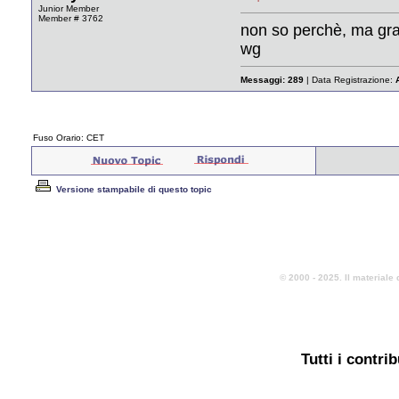
Junior Member
Member # 3762
non so perchè, ma gr
wg
Messaggi:
289
| Data Registrazione:
Fuso Orario: CET
Versione stampabile di questo topic
© 2000 - 2025. Il materiale 
Tutti i contri