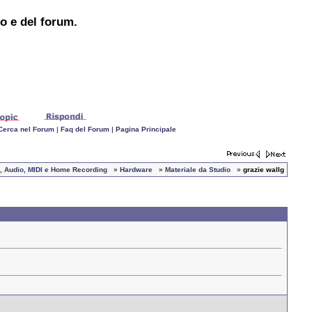
to e del forum.
Cerca nel Forum
|
Faq del Forum
|
Pagina Principale
se, Audio, MIDI e Home Recording
»
Hardware
»
Materiale da Studio
»
grazie wallg