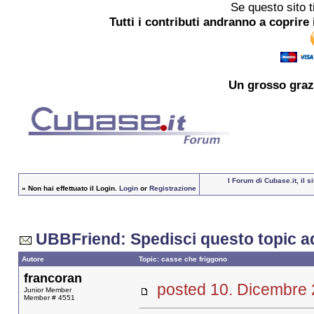
Se questo sito t
Tutti i contributi andranno a coprire 
Un grosso
graz
I Forum di Cubase.it, il 
»
Non hai effettuato il Login.
Login
or
Registrazione
UBBFriend: Spedisci questo topic a
Autore
Topic: casse che friggono
francoran
posted 10. Dicembr
Junior Member
Member # 4551