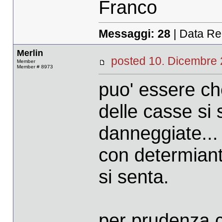
Franco
Messaggi:
28
| Data Re
Merlin
posted 10. Dicembr
Member
Member # 8973
puo' essere ch
delle casse si
danneggiate...
con determiant
si senta.
per prudenza 