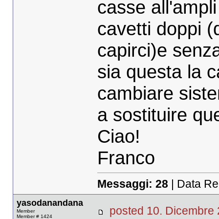
casse all'ampl
cavetti doppi (
capirci)e sen
sia questa la 
cambiare siste
a sostituire qu
Ciao!
Franco
Messaggi:
28
| Data Re
yasodanandana
posted 10. Dicembr
Member
Member # 1424