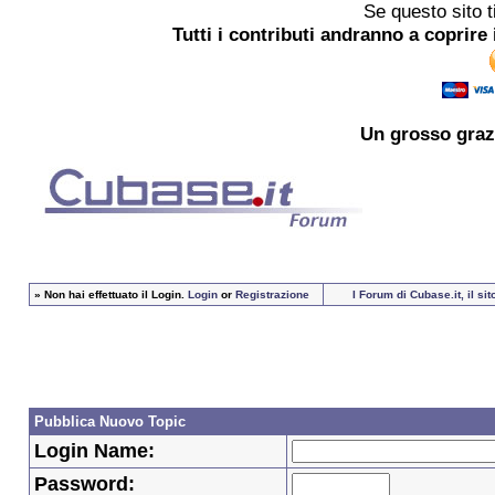
Se questo sito t
Tutti i contributi andranno a coprire 
Un grosso
graz
»
Non hai effettuato il Login.
Login
or
Registrazione
I Forum di Cubase.it, il s
Pubblica Nuovo Topic
Login Name:
Password: