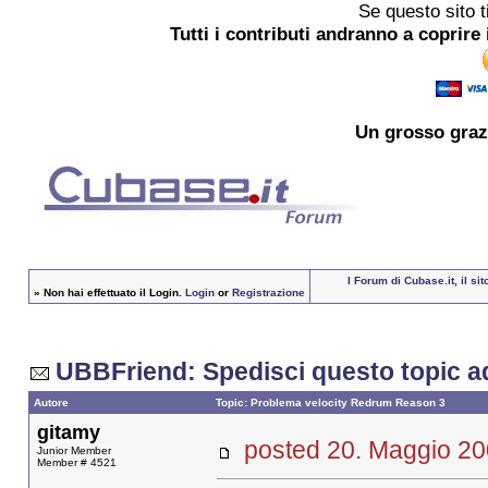
Se questo sito t
Tutti i contributi andranno a coprire 
Un grosso
graz
I Forum di Cubase.it, il s
»
Non hai effettuato il Login.
Login
or
Registrazione
UBBFriend: Spedisci questo topic a
Autore
Topic: Problema velocity Redrum Reason 3
gitamy
posted 20. Maggio 
Junior Member
Member # 4521