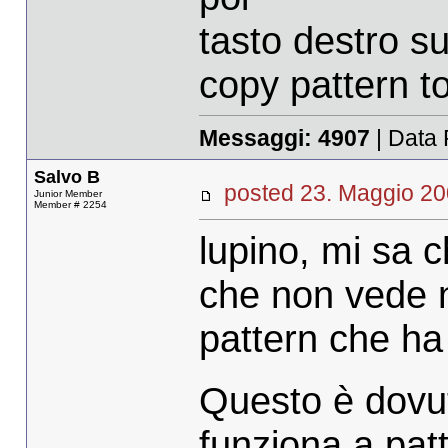
tasto destro s
copy pattern to
Messaggi:
4907
| Data 
Salvo B
posted 23. Maggio 
Junior Member
Member # 2254
lupino, mi sa ch
che non vede ne
pattern che ha 
Questo è dovut
funziona a pat