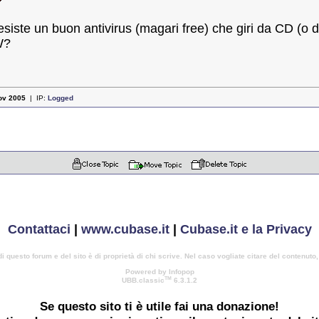
siste un buon antivirus (magari free) che giri da CD (o d
W?
ov 2005
| IP:
Logged
Contattaci
|
www.cubase.it
|
Cubase.it e la Privacy
di questo forum e del sito è di proprietà di chi scrive. Nel caso vogliate citare del contenuto
Powered by Infopop
TM
UBB.classic
6.3.1.2
Se questo sito ti è utile
fai una donazione!