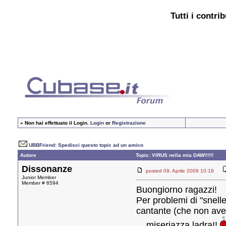
Tutti i contri
»
Non hai effettuato il Login.
Login
or
Registrazione
UBBFriend: Spedisci questo topic ad un amico
Autore
Topic: VIRUS nella mia DAW!!!!!!
Dissonanze
posted 09. Aprile 2009 10:18
Junior Member
Member # 6594
Buongiorno ragazzi!
Per problemi di "snell
cantante (che non avev
... miseriazza ladra!!