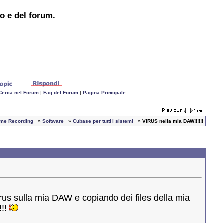
to e del forum.
Cerca nel Forum
|
Faq del Forum
|
Pagina Principale
Home Recording
»
Software
»
Cubase per tutti i sistemi
»
VIRUS nella mia DAW!!!!!!
irus sulla mia DAW e copiando dei files della mia
!!!