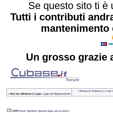
Se questo sito ti è 
Tutti i contributi andr
mantenimento d
Un grosso
grazie
a
I Forum di Cubase.it, il sit
»
Non hai effettuato il Login.
Login
or
Registrazione
UBBFriend: Spedisci questo topic ad un amico