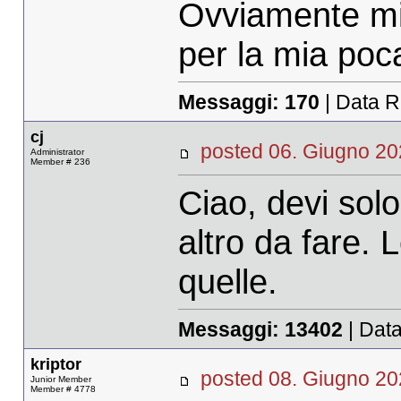
Ovviamente mi 
per la mia poc
Messaggi:
170
| Data R
cj
posted 06. Giugno 
Administrator
Member # 236
Ciao, devi solo
altro da fare.
quelle.
Messaggi:
13402
| Data
kriptor
posted 08. Giugno 
Junior Member
Member # 4778