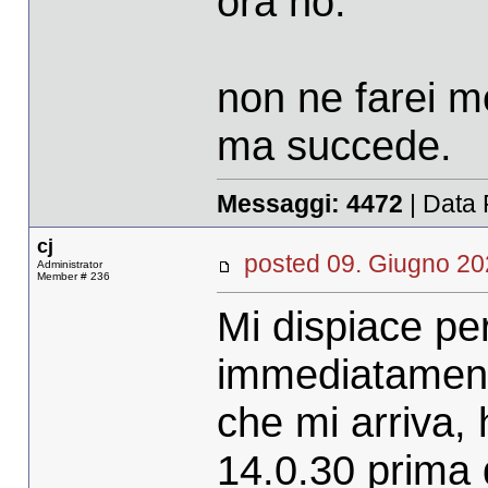
ora no.
non ne farei m
ma succede.
Messaggi:
4472
| Data 
cj
posted 09. Giugno 
Administrator
Member # 236
Mi dispiace per
immediatamente
che mi arriva, h
14.0.30 prima d