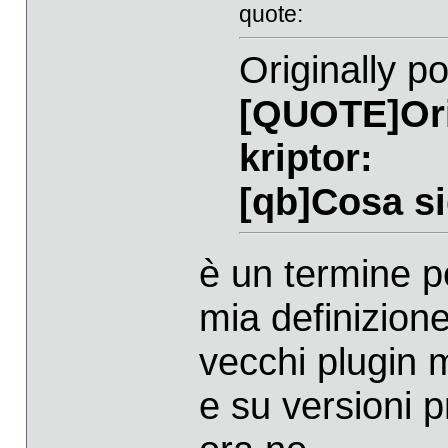
quote:
Originally p
[QUOTE]Ori
kriptor:
[qb]Cosa s
è un termine pe
mia definizion
vecchi plugin m
e su versioni 