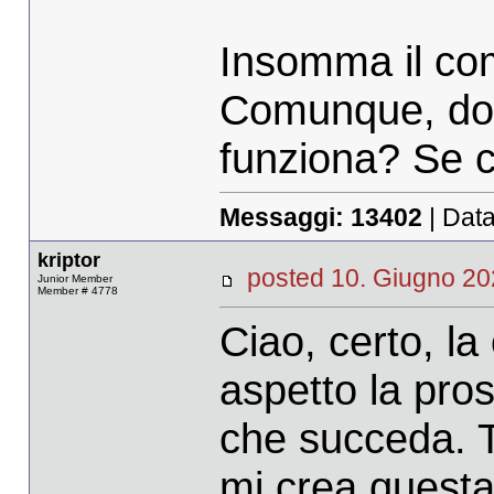
Insomma il co
Comunque, dopo
funziona? Se ch
Messaggi:
13402
| Data
kriptor
posted 10. Giugno 
Junior Member
Member # 4778
Ciao, certo, la
aspetto la pro
che succeda. Tr
mi crea questa