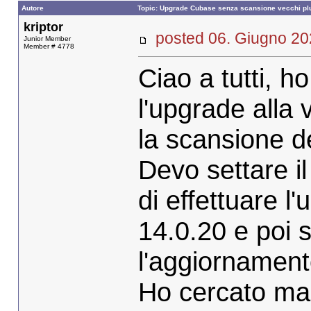
Autore
Topic: Upgrade Cubase senza scansione vecchi pl
kriptor
posted 06. Giugno 
Junior Member
Member # 4778
Ciao a tutti, ho
l'upgrade alla 
la scansione de
Devo settare i
di effettuare l
14.0.20 e poi 
l'aggiornamen
Ho cercato ma 