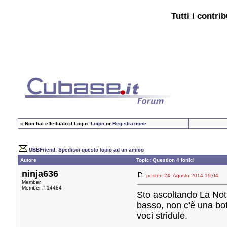
Tutti i contri
»
Non hai effettuato il Login.
Login
or
Registrazione
UBBFriend: Spedisci questo topic ad un amico
Autore
Topic: Question 4 fonici
ninja636
posted 24. Agosto 2014 19:0
Member
Member # 14484
Sto ascoltando La Nott
basso, non c'è una bot
voci stridule.