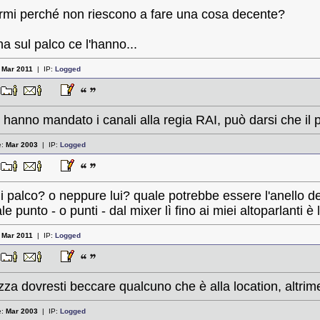
rmi perché non riescono a fare una cosa decente?
a sul palco ce l'hanno...
:
Mar 2011
| IP:
Logged
6
hanno mandato i canali alla regia RAI, può darsi che il
e:
Mar 2003
| IP:
Logged
5
i palco? o neppure lui? quale potrebbe essere l'anello de
e punto - o punti - dal mixer lì fino ai miei altoparlanti è 
:
Mar 2011
| IP:
Logged
9
za dovresti beccare qualcuno che è alla location, altrimen
e:
Mar 2003
| IP:
Logged