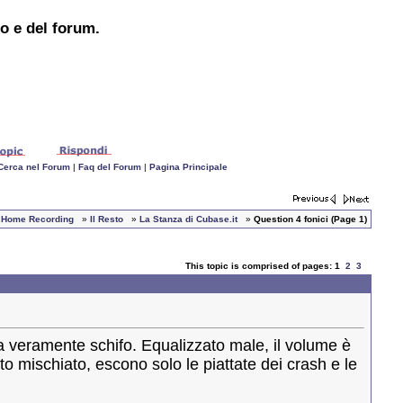
to e del forum.
Cerca nel Forum
|
Faq del Forum
|
Pagina Principale
 e Home Recording
»
Il Resto
»
La Stanza di Cubase.it
»
Question 4 fonici (Page 1)
This topic is comprised of pages: 1
2
3
fa veramente schifo. Equalizzato male, il volume è
to mischiato, escono solo le piattate dei crash e le