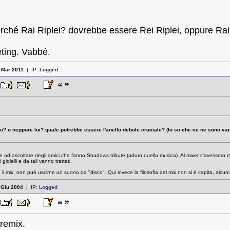
rché Rai Riplei? dovrebbe essere Rei Riplei, oppure Rai
ting. Vabbé.
:
Mar 2011
| IP:
Logged
3
o? o neppure lui? quale potrebbe essere l'anello debole cruciale? (lo so che ce ne sono vari, 
ad ascoltare degli amici che fanno Shadows tribute (adoro quella musica). Al mixer c'avessero
ioielli e da tali vanno trattati.
e il mix, non può uscirne un suono da "disco". Qui invece la filosofia del mix non si è capita, alcun
:
Giu 2004
| IP:
Logged
1
premix.