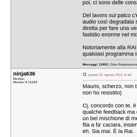
poi, ci sono delle cons
Del lavoro sul palco c'
audio così degradata 
diretta per fare una v
fastidio enorme nel mix
Notoriamente alla RAI 
qualsiasi programma i
Messaggi:
13402
| Data Registrazion
ninja636
posted 25. Agosto 2014 11:40
Member
Member # 14484
Maurix, scherzo, non te
non ho resistito)
Cj, concordo con te, è
qualche feedback ma d
un bel mischione di me
fila a fa' caciara, in
eh. Sia mai. È la Rai.