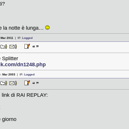
ti?
he la notte è lunga…
:
Mar 2011
| IP:
Logged
7
 Splitter
nik.com/dn1248.php
e:
Mar 2003
| IP:
Logged
1
il link di RAI REPLAY:
k
 giorno