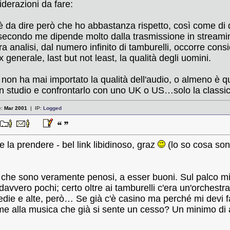
iderazioni da fare:
è da dire però che ho abbastanza rispetto, così come di q
secondo me dipende molto dalla trasmissione in streaming
era analisi, dal numero infinito di tamburelli, occorre co
 generale, last but not least, la qualità degli uomini.
non ha mai importato la qualità dell'audio, o almeno è qu
n studio e confrontarlo con uno UK o US…solo la class
e:
Mar 2001
| IP:
Logged
 la prendere - bel link libidinoso, graz
(lo so cosa sono
 che sono veramente penosi, a esser buoni. Sul palco mi
avvero pochi; certo oltre ai tamburelli c'era un'orches
die e alte, però… Se già c'è casino ma perché mi devi far
sieme alla musica che già si sente un cesso? Un minimo di