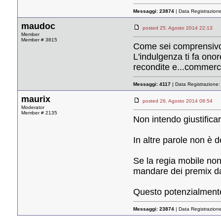
Messaggi:
23874
| Data Registrazion
maudoc
posted 25. Agosto 2014 22:1
Member
Member # 3815
Come sei comprensi
L'indulgenza ti fa ono
recondite e...commerci
Messaggi:
4117
| Data Registrazione
maurix
posted 26. Agosto 2014 08:5
Moderator
Member # 2135
Non intendo giustifica
In altre parole non è de
Se la regia mobile non
mandare dei premix da
Questo potenzialmente 
Messaggi:
23874
| Data Registrazion