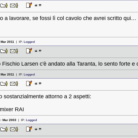
0
do a lavorare, se fossi lì col cavolo che avrei scritto qui…
:
Mar 2011
| IP:
Logged
9
o Fischio Larsen c'è andato alla Taranta, lo sento forte e c
:
Mar 2011
| IP:
Logged
4
no sostanzialmente attorno a 2 aspetti:
 mixer RAI
e:
Mar 2003
| IP:
Logged
9