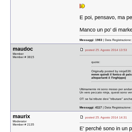
E poi, pensavo, ma pe
Manco un po' di marke
Messaggi:
1983
| Data Registrazione
maudoc
posted 25. Agosto 2014 13:5
Member
Member # 3815
quote:
Originally posted by ninja636:
mmm quindi il fonico di palc
altoparlanti è l'inghippo)
Ultimamente mi sono mosso per andare 
Un vero peccato ninja, questi sono veri g
OT: se fai tribute devi "tributare" anch
Messaggi:
4117
| Data Registrazione
maurix
posted 25. Agosto 2014 14:3
Moderator
Member # 2135
E' perché sono in un 