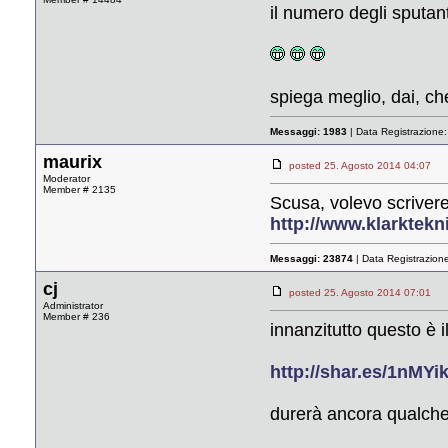
il numero degli sputan
spiega meglio, dai, c
Messaggi:
1983
| Data Registrazione
maurix
posted 25. Agosto 2014 04:0
Moderator
Member # 2135
Scusa, volevo scrivere
http://www.klarktek
Messaggi:
23874
| Data Registrazion
cj
posted 25. Agosto 2014 07:0
Administrator
Member # 236
innanzitutto questo è 
http://shar.es/1nMYi
durerà ancora qualche