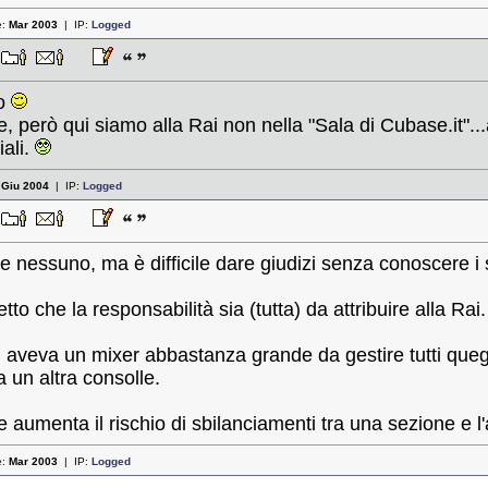
e:
Mar 2003
| IP:
Logged
3
vo
re, però qui siamo alla Rai non nella "Sala di Cubase.it".
ali.
:
Giu 2004
| IP:
Logged
4
re nessuno, ma è difficile dare giudizi senza conoscere i 
tto che la responsabilità sia (tutta) da attribuire alla Rai.
 aveva un mixer abbastanza grande da gestire tutti quegli
 un altra consolle.
aumenta il rischio di sbilanciamenti tra una sezione e l'a
e:
Mar 2003
| IP:
Logged