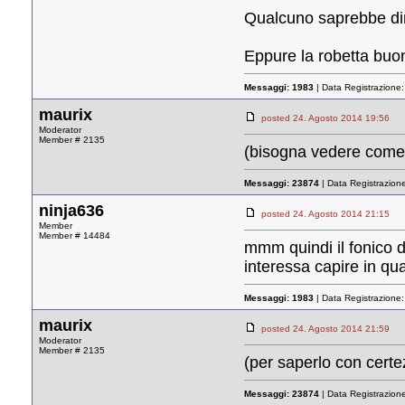
Qualcuno saprebbe di
Eppure la robetta buon
Messaggi:
1983
| Data Registrazione
maurix
posted 24. Agosto 2014 19:5
Moderator
Member # 2135
(bisogna vedere come 
Messaggi:
23874
| Data Registrazion
ninja636
posted 24. Agosto 2014 21:1
Member
Member # 14484
mmm quindi il fonico d
interessa capire in qual
Messaggi:
1983
| Data Registrazione
maurix
posted 24. Agosto 2014 21:5
Moderator
Member # 2135
(per saperlo con certez
Messaggi:
23874
| Data Registrazion