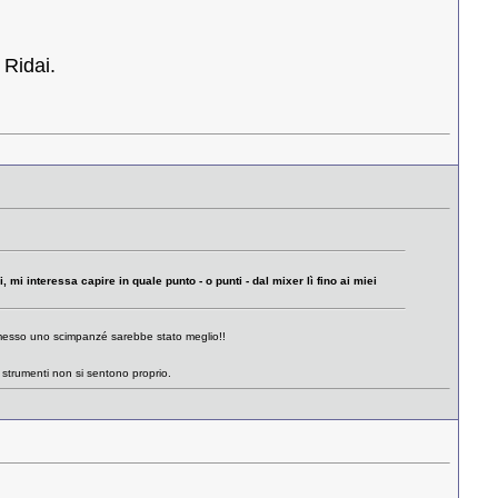
 Ridai.
mi interessa capire in quale punto - o punti - dal mixer lì fino ai miei
 messo uno scimpanzé sarebbe stato meglio!!
i strumenti non si sentono proprio.