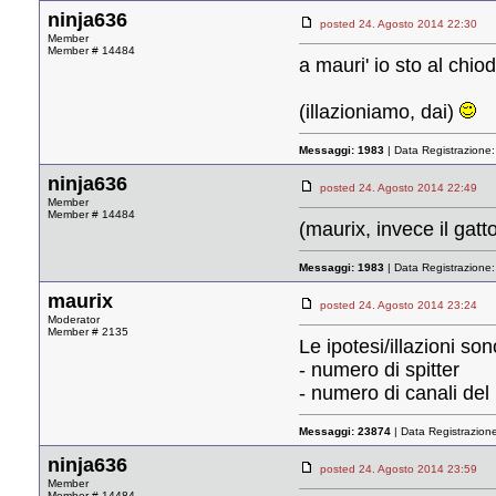
ninja636
posted 24. Agosto 2014 22:3
Member
Member # 14484
a mauri' io sto al chio
(illazioniamo, dai)
Messaggi:
1983
| Data Registrazione
ninja636
posted 24. Agosto 2014 22:4
Member
Member # 14484
(maurix, invece il gatt
Messaggi:
1983
| Data Registrazione
maurix
posted 24. Agosto 2014 23:2
Moderator
Member # 2135
Le ipotesi/illazioni so
- numero di spitter
- numero di canali del
Messaggi:
23874
| Data Registrazion
ninja636
posted 24. Agosto 2014 23:5
Member
Member # 14484