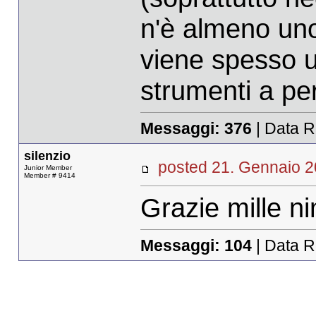
n'è almeno uno 
viene spesso uti
strumenti a pe
Messaggi:
376
| Data R
silenzio
posted 21. Gennaio
Junior Member
Member # 9414
Grazie mille n
Messaggi:
104
| Data R