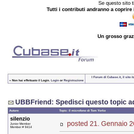
Se questo sito t
Tutti i contributi andranno a coprire 
Un grosso
graz
I Forum di Cubase.it, il sito
»
Non hai effettuato il Login.
Login
or
Registrazione
UBBFriend: Spedisci questo topic a
Autore
Topic: Il microfono di Tom Yorke
silenzio
posted 21. Gennaio
Junior Member
Member # 9414