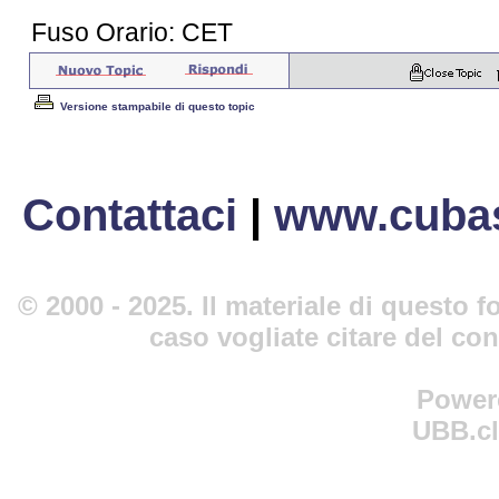
Fuso Orario: CET
Versione stampabile di questo topic
Contattaci
|
www.cubas
© 2000 - 2025. Il materiale di questo fo
caso vogliate citare del co
Power
UBB.cl