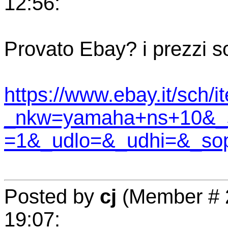
12:56:
Provato Ebay? i prezzi son
https://www.ebay.it/sch/i
_nkw=yamaha+ns+10&_
=1&_udlo=&_udhi=&_so
Posted by
cj
(Member # 2
19:07: