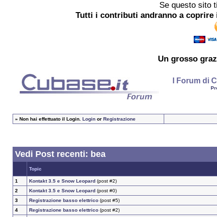
Se questo sito t
Tutti i contributi andranno a coprire 
Un grosso
graz
I Forum di C
Pr
»
Non hai effettuato il Login.
Login
or
Registrazione
Vedi Post recenti: bea
Topic
1
Kontakt 3.5 e Snow Leopard
(post #2)
2
Kontakt 3.5 e Snow Leopard
(post #0)
3
Registrazione basso elettrico
(post #5)
4
Registrazione basso elettrico
(post #2)