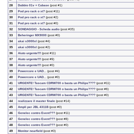
28
Dubbio 01v + Cubase
(post #1)
29
Pod pro rack o xt?
(post #11)
30
Pod pro rack o xt?
(post #2)
31
Pod pro rack o xt?
(post #0)
32
SONDAGGIO - Scheda audio
(post #35)
33
Beheringer MX9000
(post #0)
34
akai s3000xl
(post #4)
35
akai s3000xl
(post #2)
36
Aiuto urgente!!!!
(post #11)
37
Aiuto urgente!!!!
(post #9)
38
Aiuto urgente!!!!
(post #0)
39
Powercore e UAD...
(post #4)
40
Powercore e UAD...
(post #0)
41
URGENTE! Tascam CDRW700 o basta un Philips????
(post #11)
42
URGENTE! Tascam CDRW700 o basta un Philips????
(post #6)
43
URGENTE! Tascam CDRW700 o basta un Philips????
(post #0)
44
realizzare il master finale
(post #14)
45
Ampli per JBL 4311B
(post #0)
46
Genelec contro Event???
(post #11)
47
Genelec contro Event???
(post #8)
48
Genelec contro Event???
(post #0)
49
Monitor nearfield
(post #3)