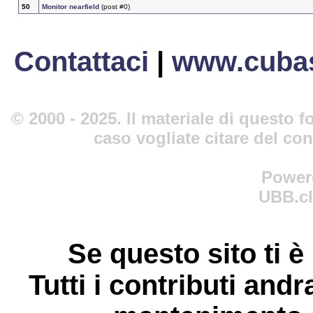
50
Monitor nearfield
(post #0)
Contattaci
|
www.cubas
© 2000 - 2025. Il materiale di questo fo
caso vogliate citare del co
Power
UBB.cl
Se questo sito ti è
Tutti i contributi andr