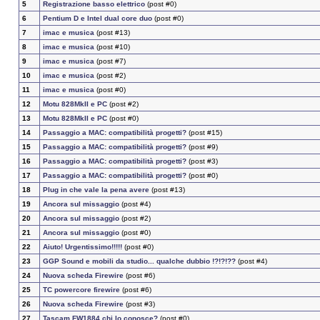
5
Registrazione basso elettrico
(post #0)
6
Pentium D e Intel dual core duo
(post #0)
7
imac e musica
(post #13)
8
imac e musica
(post #10)
9
imac e musica
(post #7)
10
imac e musica
(post #2)
11
imac e musica
(post #0)
12
Motu 828MkII e PC
(post #2)
13
Motu 828MkII e PC
(post #0)
14
Passaggio a MAC: compatibilità progetti?
(post #15)
15
Passaggio a MAC: compatibilità progetti?
(post #9)
16
Passaggio a MAC: compatibilità progetti?
(post #3)
17
Passaggio a MAC: compatibilità progetti?
(post #0)
18
Plug in che vale la pena avere
(post #13)
19
Ancora sul missaggio
(post #4)
20
Ancora sul missaggio
(post #2)
21
Ancora sul missaggio
(post #0)
22
Aiuto! Urgentissimo!!!!!
(post #0)
23
GGP Sound e mobili da studio... qualche dubbio !?!?!??
(post #4)
24
Nuova scheda Firewire
(post #6)
25
TC powercore firewire
(post #6)
26
Nuova scheda Firewire
(post #3)
27
Tascam FW1884 chi lo conosce?
(post #0)