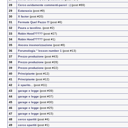
28
Cerco avidamente commenti-pareri :-)
(post #89)
29
Eutanasia
(post #9)
30
X factor
(post #20)
31
Fermate Quel Pazzo !!!
(post #6)
32
Paura a tavolino.
(post #2)
33
Robin Hood?????
(post #27)
34
Robin Hood?????
(post #1)
35
Ancora insonorizzazione
(post #8)
36
Forumologia ° lesson number 1
(post #13)
37
Prezzo produzione
(post #43)
38
Prezzo produzione
(post #28)
39
Prezzo produzione
(post #22)
40
Principiante
(post #12)
41
Principiante
(post #12)
42
è sparito...
(post #11)
43
garage e legge
(post #39)
44
garage e legge
(post #37)
45
garage e legge
(post #30)
46
garage e legge
(post #25)
47
garage e legge
(post #15)
48
cerco spartiti
(post #4)
49
cerco spartiti
(post #1)