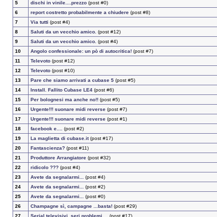
5
dischi in vinile....prezzo
(post #0)
6
report costretto probabilmente a chiudere
(post #8)
7
Via tutti
(post #4)
8
Saluti da un vecchio amico.
(post #12)
9
Saluti da un vecchio amico.
(post #4)
10
Angolo confessionale: un pò di autocritica!
(post #7)
11
Televoto
(post #12)
12
Televoto
(post #10)
13
Pare che siamo arrivati a cubase 5
(post #5)
14
Install. Fallito Cubase LE4
(post #6)
15
Per bolognesi ma anche no!!
(post #5)
16
Urgente!!! suonare midi reverse
(post #7)
17
Urgente!!! suonare midi reverse
(post #1)
18
facebook e....
(post #2)
19
La maglietta di cubase.it
(post #17)
20
Fantascienza?
(post #11)
21
Produttore Arrangiatore
(post #32)
22
ridicolo ???
(post #4)
23
Avete da segnalarmi...
(post #4)
24
Avete da segnalarmi...
(post #2)
25
Avete da segnalarmi...
(post #0)
26
Champagne sì, campagne ...basta!
(post #29)
27
Serial televisivi, seri problemi ...
(post #17)