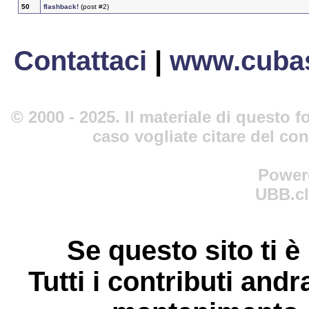
50
flashback!
(post #2)
Contattaci
|
www.cubas
© 2000 - 2025. Il materiale di questo fo
caso vogliate citare del co
Power
UBB.cl
Se questo sito ti è
Tutti i contributi andr