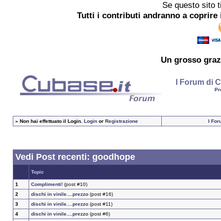
Se questo sito t
Tutti i contributi andranno a coprire 
Un grosso
graz
I Forum di C
Pr
»
Non hai effettuato il Login.
Login
or
Registrazione
I For
Vedi Post recenti: goodhope
Topic
1
Complimenti!
(post #10)
2
dischi in vinile....prezzo
(post #16)
3
dischi in vinile....prezzo
(post #11)
4
dischi in vinile....prezzo
(post #6)