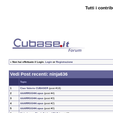
Tutti i contri
»
Non hai effettuato il Login.
Login
or
Registrazione
Vedi Post recenti: ninja636
Topic
1
Ciao Valerio CUBASER
(post #18)
2
AAARRGGHH.opus
(post #4)
3
AAARRGGHH.opus
(post #3)
4
AAARRGGHH.opus
(post #2)
5
AAARRGGHH.opus
(post #0)