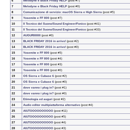
6
Melodyne e Black Friday HELP
(post #7)
7
Melodyne e Black Friday HELP
(post #0)
8
Comunicazione di servizio: macOS Sierra e High Sierra
(post #5)
9
Yosemite e FF 800
(post #7)
10
Il Tecnico del Suono/Sound Engineer/Fonico
(post #41)
11
Il Tecnico del Suono/Sound Engineer/Fonico
(post #33)
12
AUGURIIIIIIII
(post #0)
13
BLACK FRIDAY 2016 in arrivo!
(post #2)
14
BLACK FRIDAY 2016 in arrivo!
(post #0)
15
Yosemite e FF 800
(post #5)
16
Yosemite e FF 800
(post #4)
17
Yosemite e FF 800
(post #3)
18
Yosemite e FF 800
(post #0)
19
OS Sierra e Cubase 6
(post #2)
20
OS Sierra e Cubase 6
(post #0)
21
dove vanno i plug in?
(post #1)
22
dove vanno i plug in?
(post #0)
23
Etimologia ed auguri
(post #2)
24
Audio editor multipiattaforma alternativo
(post #4)
25
AIUTOOOOOOOOOO
(post #11)
26
AIUTOOOOOOOOOO
(post #5)
27
AIUTOOOOOOOOOO
(post #4)
28
AIUTOOOOOOOOOO
(post #3)