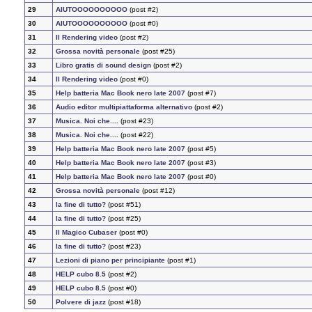
29
AIUTOOOOOOOOOO
(post #2)
30
AIUTOOOOOOOOOO
(post #0)
31
Il Rendering video
(post #2)
32
Grossa novità personale
(post #25)
33
Libro gratis di sound design
(post #2)
34
Il Rendering video
(post #0)
35
Help batteria Mac Book nero late 2007
(post #7)
36
Audio editor multipiattaforma alternativo
(post #2)
37
Musica. Noi che....
(post #23)
38
Musica. Noi che....
(post #22)
39
Help batteria Mac Book nero late 2007
(post #5)
40
Help batteria Mac Book nero late 2007
(post #3)
41
Help batteria Mac Book nero late 2007
(post #0)
42
Grossa novità personale
(post #12)
43
la fine di tutto?
(post #51)
44
la fine di tutto?
(post #25)
45
Il Magico Cubaser
(post #0)
46
la fine di tutto?
(post #23)
47
Lezioni di piano per principiante
(post #1)
48
HELP cubo 8.5
(post #2)
49
HELP cubo 8.5
(post #0)
50
Polvere di jazz
(post #18)