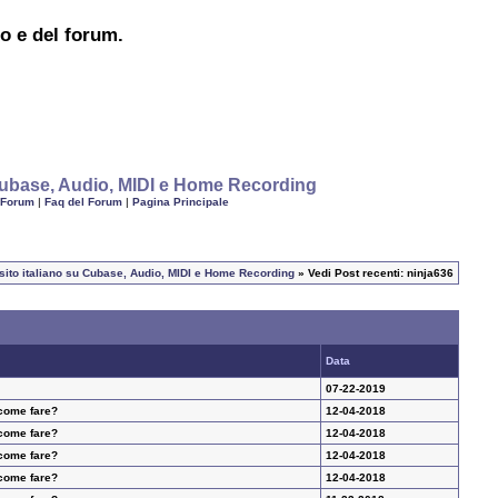
to e del forum.
u Cubase, Audio, MIDI e Home Recording
 Forum
|
Faq del Forum
|
Pagina Principale
l sito italiano su Cubase, Audio, MIDI e Home Recording
» Vedi Post recenti: ninja636
Data
07-22-2019
 come fare?
12-04-2018
 come fare?
12-04-2018
 come fare?
12-04-2018
 come fare?
12-04-2018