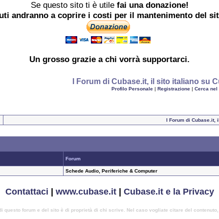
Se questo sito ti è utile
fai una donazione!
buti andranno a coprire i costi per il mantenimento del si
Un grosso
grazie
a chi vorrà supportarci.
I Forum di Cubase.it, il sito italiano s
Profilo Personale
|
Registrazione
|
Cerca nel
I Forum di Cubase.it, 
Forum
Schede Audio, Periferiche & Computer
Contattaci
|
www.cubase.it
|
Cubase.it e la Privacy
di questo forum e del sito è di proprietà di chi scrive. Nel caso vogliate citare del contenuto