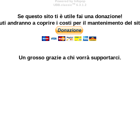
Powered by Infopop
TM
UBB.classic
6.3.1.2
Se questo sito ti è utile
fai una donazione!
buti andranno a coprire i costi per il mantenimento del si
Un grosso
grazie
a chi vorrà supportarci.