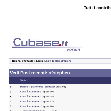
Tutti i contri
»
Non hai effettuato il Login.
Login
or
Registrazione
Vedi Post recenti: ofstephen
Topic
1
Dentro il pianoforte - podcast
(post #3)
2
Cosa è successo?
(post #6)
3
Cosa è successo?
(post #4)
4
Cosa è successo?
(post #2)
5
Cosa è successo?
(post #0)