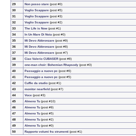
29
Non posso stare
(post #0)
30
Voglio Scappare
(post #5)
31
Voglio Scappare
(post #3)
32
Voglio Scappare
(post #2)
33
The Life is Now
(post #1)
34
In Un Mare Di Noia
(post #0)
35
Mi Devo Abbronzare
(post #9)
36
Mi Devo Abbronzare
(post #8)
37
Mi Devo Abbronzare
(post #7)
38
Ciao Valerio CUBASER
(post #8)
39
one-man choir: Bohemian Rhapsody
(post #3)
40
Passaggio a nuovo pc
(post #6)
41
Passaggio a nuovo pc
(post #5)
42
Cuffie da studio
(post #1)
43
monitor nearfield
(post #7)
44
Voce
(post #3)
45
Almeno Tu
(post #10)
46
Almeno Tu
(post #9)
47
Almeno Tu
(post #5)
48
Almeno Tu
(post #2)
49
Almeno Tu
(post #0)
50
Rapporto volumi fra strumenti
(post #1)