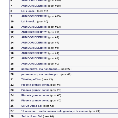
6
AUDIOGRIDDER!!!!!!!
(post #20)
7
AUDIOGRIDDER!!!!!!!
(post #18)
8
Lei è così...
(post #2)
9
AUDIOGRIDDER!!!!!!!
(post #15)
10
Lei è così...
(post #0)
11
AUDIOGRIDDER!!!!!!!
(post #13)
12
AUDIOGRIDDER!!!!!!!
(post #11)
13
AUDIOGRIDDER!!!!!!!
(post #9)
14
AUDIOGRIDDER!!!!!!!
(post #7)
15
AUDIOGRIDDER!!!!!!!
(post #6)
16
AUDIOGRIDDER!!!!!!!
(post #4)
17
AUDIOGRIDDER!!!!!!!
(post #1)
18
AUDIOGRIDDER!!!!!!!
(post #0)
19
pezzo nuovo, ma non troppo...
(post #2)
20
pezzo nuovo, ma non troppo...
(post #0)
21
Thinking of You
(post #3)
22
Piccola grande donna
(post #7)
23
Piccola grande donna
(post #5)
24
Piccola grande donna
(post #3)
25
Piccola grande donna
(post #0)
26
Se Un Uomo Sei
(post #2)
27
10 anni qui... anche su una sola gamba, e la musica
(post #4)
28
Se Un Uomo Sei
(post #0)