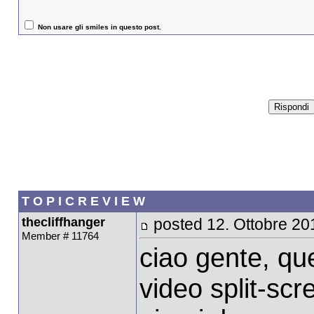
Non usare gli smiles in questo post.
T O P I C R E V I E W
thecliffhanger
posted 12. Ottobre 20
Member # 11764
ciao gente, qu
video split-scr