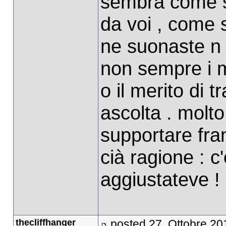
sembra come se
da voi , come 
ne suonaste n a
non sempre i m
o il merito di 
ascolta . molto
supportare fra
cià ragione : c'
aggiustateve !
thecliffhanger
posted 27. Ottobre 20