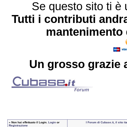
Se questo sito ti è 
Tutti i contributi andr
mantenimento d
Un grosso
grazie
a
»
Non hai effettuato il Login.
Login
or
I Forum di Cubase.it, il sito
Registrazione