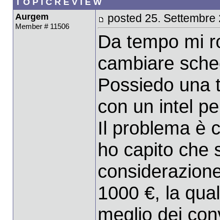
T O P I C R E V I E W
Aurgem
posted 25. Settembre
Member # 11506
Da tempo mi ron
cambiare sche
Possiedo una t
con un intel p
Il problema è 
ho capito che 
considerazione
1000 €, la qual
meglio dei conv