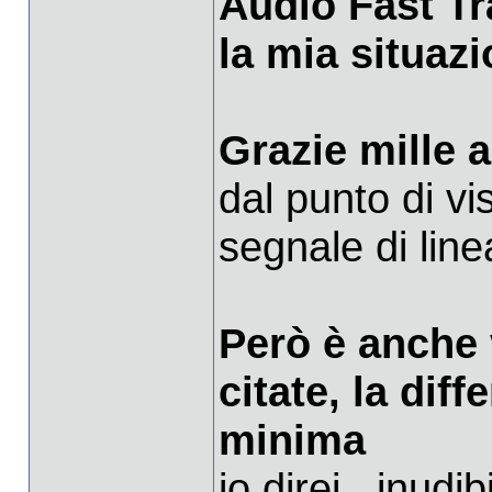
Audio Fast Tra
la mia situaz
Grazie mille 
dal punto di vi
segnale di linea
Però è anche 
citate, la dif
minima
io direi.. inudibi