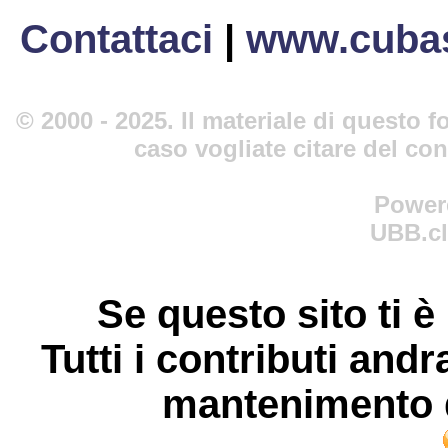
Contattaci
|
www.cubas
© 2000 - 2025. Il materiale di questo fo
caso vogliate citare del co
Power
UBB.cl
Se questo sito ti è
Tutti i contributi andr
mantenimento d