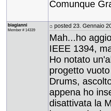
Comunque Grazi
biagianni
posted 23. Gennaio 2
Member # 14339
Mah...ho aggior
IEEE 1394, ma 
Ho notato un'a
progetto vuoto
Drums, ascolto
appena ho inse
disattivata la