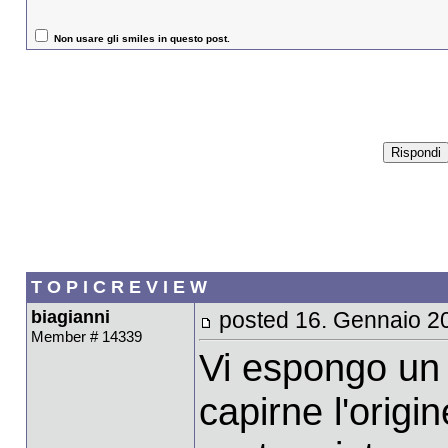
Non usare gli smiles in questo post.
T O P I C R E V I E W
biagianni
posted 16. Gennaio 2
Member # 14339
Vi espongo un 
capirne l'origin