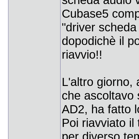
Cubase5 compar
"driver scheda 
dopodichè il po
riavvio!!
L'altro giorno,
che ascoltavo 
AD2, ha fatto l
Poi riavviato il
per diverso te