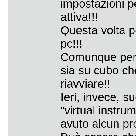
impostazioni pe
attiva!!!
Questa volta pe
pc!!!
Comunque per f
sia su cubo che
riavviare!!
Ieri, invece, s
"virtual instr
avuto alcun pr