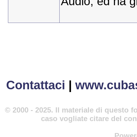
Audio, ed ha gl
Contattaci
|
www.cubas
© 2000 - 2025. Il materiale di questo fo
caso vogliate citare del co
Power