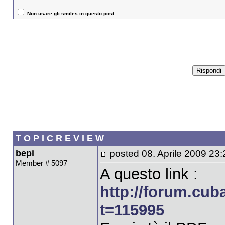
Non usare gli smiles in questo post.
T O P I C R E V I E W
bepi
posted 08. Aprile 2009 23:
Member # 5097
A questo link :
http://forum.cub
t=115995