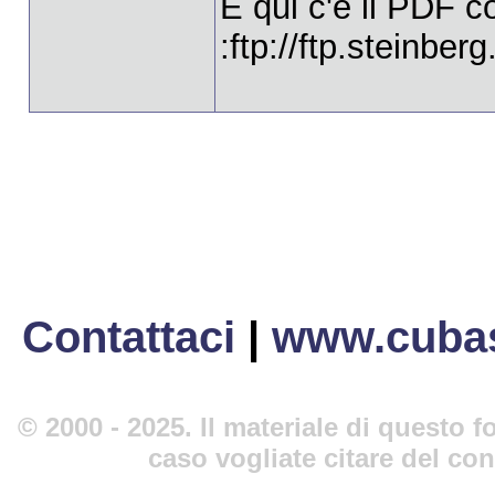
E qui c'è il PDF c
:ftp://ftp.steinb
Contattaci
|
www.cubas
© 2000 - 2025. Il materiale di questo fo
caso vogliate citare del co