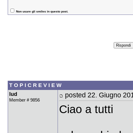
Non usare gli smiles in questo post.
T O P I C R E V I E W
lud
posted 22. Giugno 20
Member # 9856
Ciao a tutti