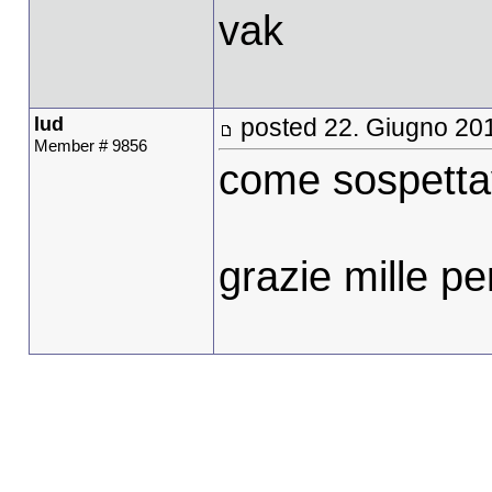
vak
lud
posted 22. Giugno 20
Member # 9856
come sospett
grazie mille pe