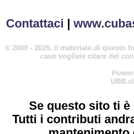
Contattaci
|
www.cubas
© 2000 - 2025. Il materiale di questo fo
caso vogliate citare del co
Power
UBB.cl
Se questo sito ti è
Tutti i contributi andr
mantenimento d