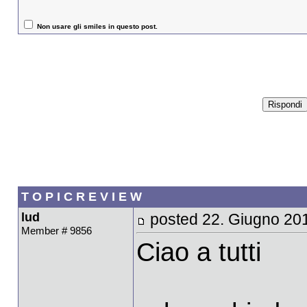
Non usare gli smiles in questo post.
T O P I C R E V I E W
lud
posted 22. Giugno 20
Member # 9856
Ciao a tutti