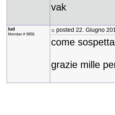
vak
lud
posted 22. Giugno 20
Member # 9856
come sospett
grazie mille pe