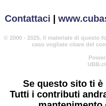
Contattaci
|
www.cubas
© 2000 - 2025. Il materiale di questo fo
caso vogliate citare del co
Power
UBB.cl
Se questo sito ti è
Tutti i contributi andr
mantenimento d