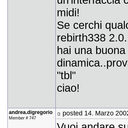
midi!
Se cerchi qual
rebirth338 2.0
hai una buona
dinamica..prov
"tbl"
ciao!
andrea.digregorio
posted 14. Marzo 200
Member # 747
Vuoi andare su