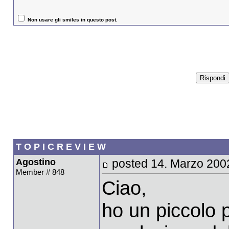
Non usare gli smiles in questo post.
T O P I C R E V I E W
Agostino
posted 14. Marzo 200
Member # 848
Ciao,
ho un piccolo p