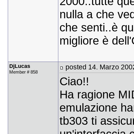
2000..tutte qu
nulla a che ved
che senti..è q
migliore è del
DjLucas
posted 14. Marzo 200
Member # 858
Ciao!!
Ha ragione MI
emulazione har
tb303 ti assicu
un'interfaccia 