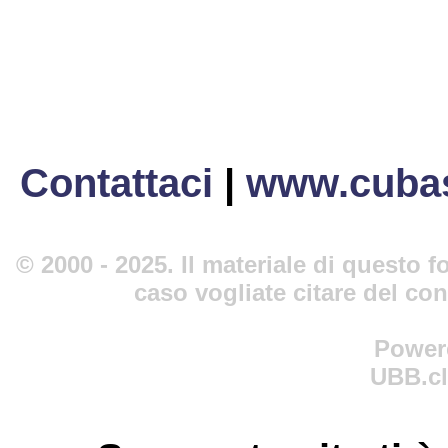
Contattaci
|
www.cubas
© 2000 - 2025. Il materiale di questo fo
caso vogliate citare del co
Power
UBB.cl