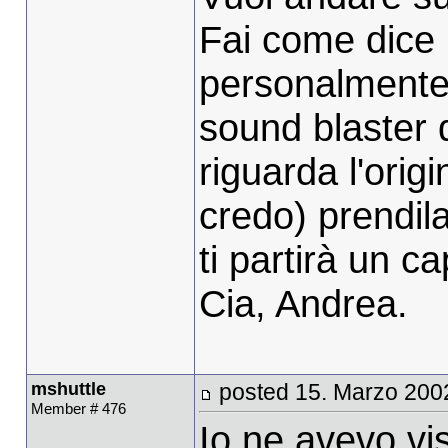
Fai come dice 
personalmente 
sound blaster 
riguarda l'orig
credo) prendil
ti partirà un cap
Cia, Andrea.
mshuttle
posted 15. Marzo 200
Member # 476
Io ne avevo vis