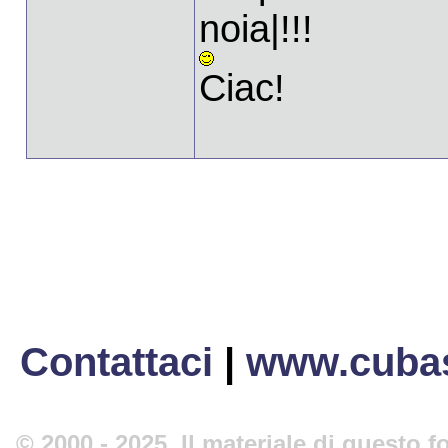
noia|!!!
Ciac!
Contattaci
|
www.cubas
© 2000 - 2025. Il materiale di questo fo