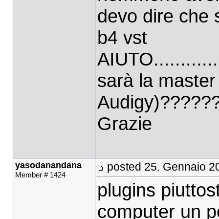
devo dire che 
b4 vst
AIUTO............
sarà la master
Audigy)?????
Grazie
yasodanandana
posted 25. Gennaio 2
Member # 1424
plugins piuttos
computer un po