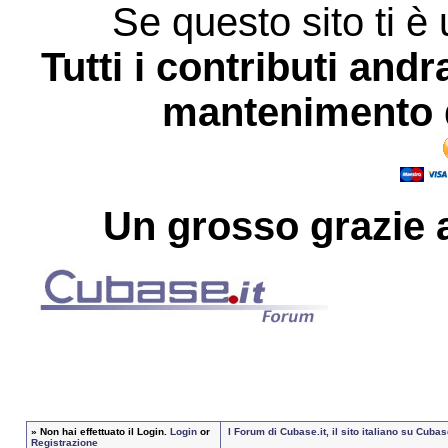
Se questo sito ti è 
Tutti i contributi andr
mantenimento d
Un grosso
grazie
a
»
Non hai effettuato il Login.
Login
or
I Forum di Cubase.it, il sito italiano su Cub
Registrazione