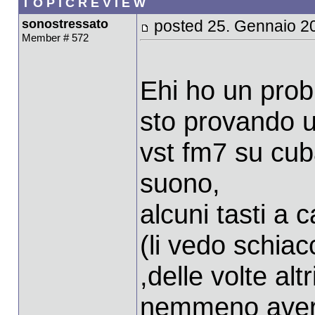
T O P I C R E V I E W
sonostressato
posted 25. Gennaio 2
Member # 572
Ehi ho un pro
sto provando u
vst fm7 su cu
suono,
alcuni tasti a
(li vedo schiacc
,delle volte al
nemmeno aver