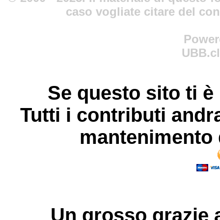
caso vogliate citare del co
Power
UBB.cl
Se questo sito ti è
Tutti i contributi andr
mantenimento d
Un grosso
grazie
a