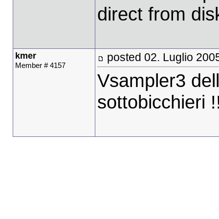
direct from dis
kmer
posted 02. Luglio 200
Member # 4157
Vsampler3 dell
sottobicchieri !