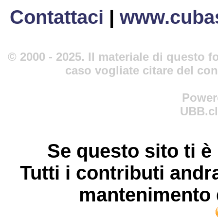
Contattaci
|
www.cubas
© 2000 - 2025. Il materiale di questo fo
caso vogliate citare del co
Power
UBB.cl
Se questo sito ti è
Tutti i contributi andr
mantenimento d