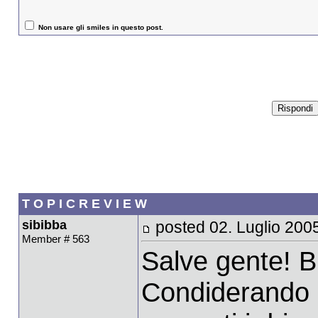
Non usare gli smiles in questo post.
T O P I C R E V I E W
sibibba
posted 02. Luglio 200
Member # 563
Salve gente! B
Condiderando 