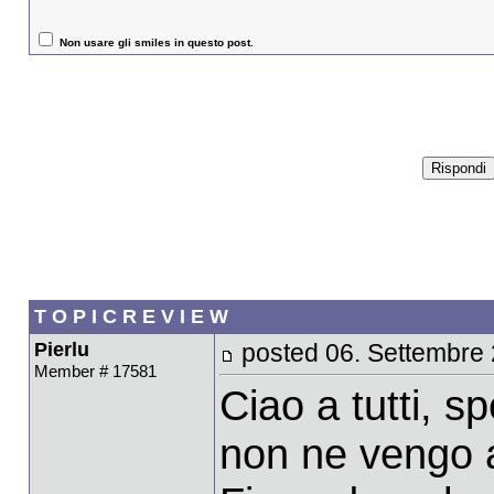
Non usare gli smiles in questo post.
T O P I C R E V I E W
Pierlu
posted 06. Settembre
Member # 17581
Ciao a tutti, s
non ne vengo