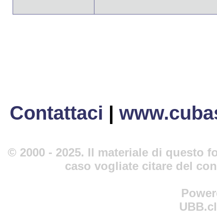
Contattaci
|
www.cubas
© 2000 - 2025. Il materiale di questo fo
caso vogliate citare del co
Power
UBB.cl