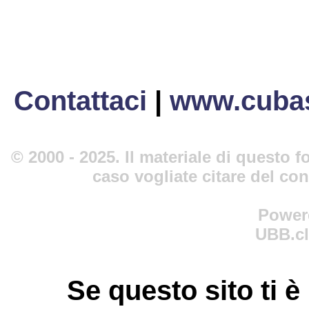
Contattaci
|
www.cubas
© 2000 - 2025. Il materiale di questo fo
caso vogliate citare del co
Power
UBB.cl
Se questo sito ti è