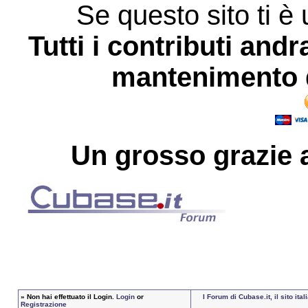
Se questo sito ti è 
Tutti i contributi andr
mantenimento d
Un grosso
grazie
a
»
Non hai effettuato il Login.
Login
or
I Forum di Cubase.it, il sito i
Registrazione