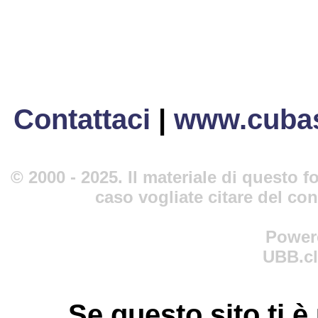
Contattaci
|
www.cubas
© 2000 - 2025. Il materiale di questo fo
caso vogliate citare del co
Power
UBB.cl
Se questo sito ti è