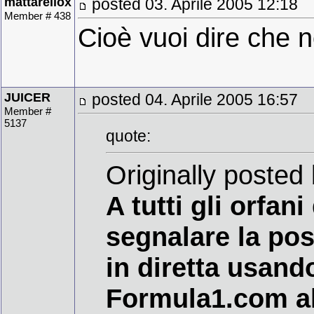
mattarellox
posted 03. Aprile 2005 12:18
Member # 438
Cioè vuoi dire che n
JUICER
posted 04. Aprile 2005 16:57
Member #
5137
quote:
Originally posted 
A tutti gli orfan
segnalare la poss
in diretta usando
Formula1.com all