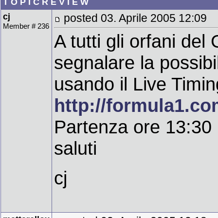
T O P I C R E V I E W
cj
posted 03. Aprile 2005 12:09
Member # 236
A tutti gli orfani de
segnalare la possibil
usando il Live Timin
http://formula1.co
Partenza ore 13:30
saluti
cj