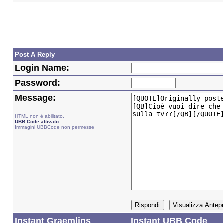
Post A Reply
Login Name:
Password:
Message:
HTML non è abilitato.
UBB Code attivato
Immagini UBBCode non permesse
Instant Graemlins
Instant UBB Code