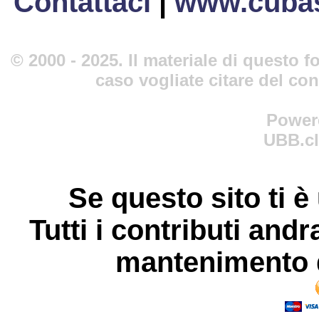
Contattaci
|
www.cubas
© 2000 - 2025. Il materiale di questo fo
caso vogliate citare del co
Power
UBB.cl
Se questo sito ti è
Tutti i contributi andr
mantenimento d