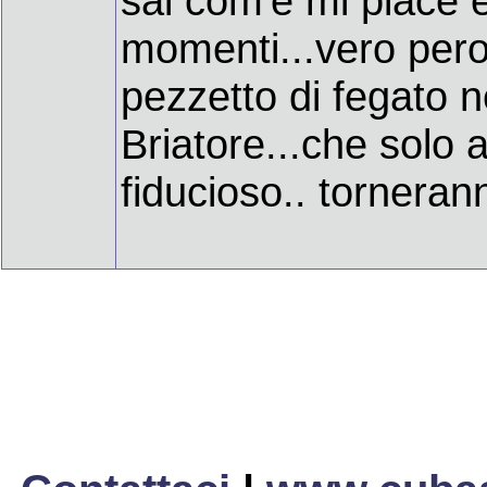
sai com'è mi piace 
momenti...vero pero
pezzetto di fegato ne
Briatore...che solo 
fiducioso.. tornerann