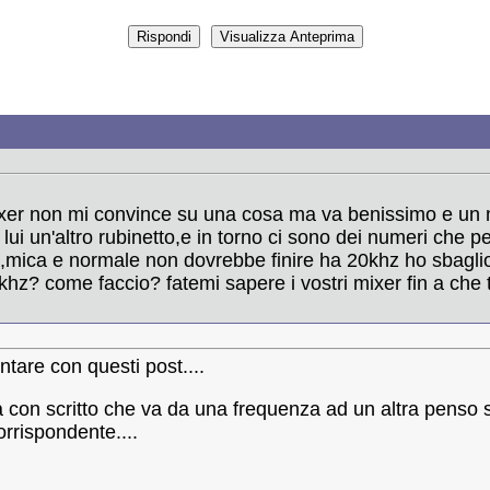
ixer non mi convince su una cosa ma va benissimo e un m
ui un'altro rubinetto,e in torno ci sono dei numeri che p
,mica e normale non dovrebbe finire ha 20khz ho sbaglio,e
hz? come faccio? fatemi sapere i vostri mixer fin a che 
tare con questi post....
 con scritto che va da una frequenza ad un altra penso s
orrispondente....