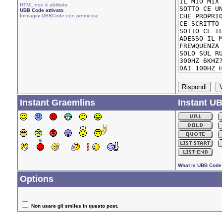
HTML non è abilitato.
UBB Code attivato
Immagini UBBCode non permesse
Instant Graemlins
Instant U
What is UBB Code
Options
Non usare gli smiles in questo post.