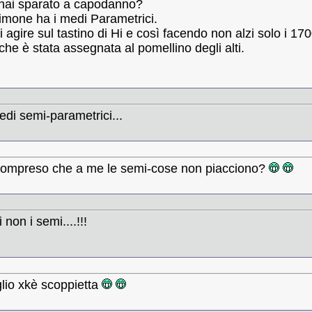
 hai sparato a capodanno?
imone ha i medi Parametrici.
 agire sul tastino di Hi e così facendo non alzi solo i 17
he è stata assegnata al pomellino degli alti.
medi semi-parametrici...
compreso che a me le semi-cose non piacciono?
 non i semi....!!!
lio xkè scoppietta