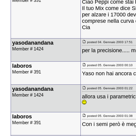
Member # 391
Ciao Peppi come stai
Il tuo Mix come dice S
per alzare i 17000 devi
comprese nella curva c
Cia
yasodanandana
posted 04. Gennaio 2003 17:51
Member # 1424
per la precisione..... 
laboros
posted 05. Gennaio 2003 00:10
Member # 391
Yaso non hai ancora 
yasodanandana
posted 05. Gennaio 2003 01:22
Member # 1424
allora usa i parametrici
laboros
posted 05. Gennaio 2003 01:38
Member # 391
Con i semi però è meg