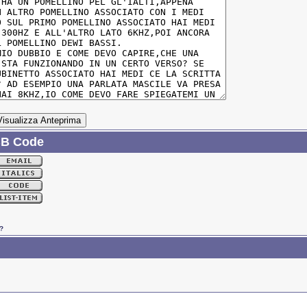
BB Code
?