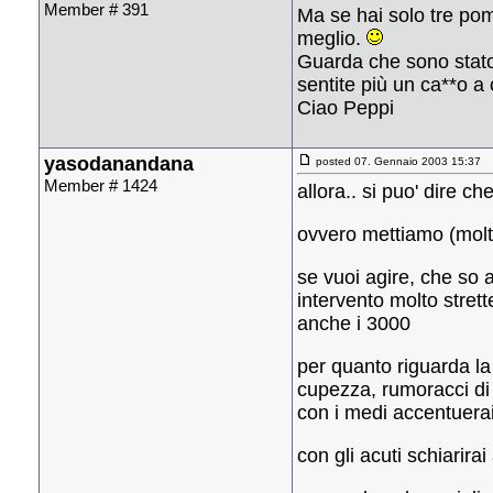
Member # 391
Ma se hai solo tre pom
meglio.
Guarda che sono stato
sentite più un ca**o a 
Ciao Peppi
yasodanandana
posted 07. Gennaio 2003 15:37
Member # 1424
allora.. si puo' dire c
ovvero mettiamo (molto
se vuoi agire, che so 
intervento molto strett
anche i 3000
per quanto riguarda la
cupezza, rumoracci di
con i medi accentuerai
con gli acuti schiarira