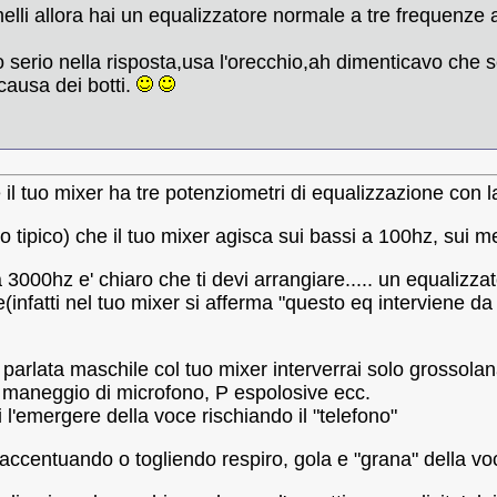
elli allora hai un equalizzatore normale a tre frequenze a
 serio nella risposta,usa l'orecchio,ah dimenticavo che
causa dei botti.
he il tuo mixer ha tre potenziometri di equalizzazione con
 tipico) che il tuo mixer agisca sui bassi a 100hz, sui m
a 3000hz e' chiaro che ti devi arrangiare..... un equalizz
e(infatti nel tuo mixer si afferma "questo eq interviene da
 parlata maschile col tuo mixer interverrai solo grossola
 maneggio di microfono, P espolosive ecc.
 l'emergere della voce rischiando il "telefono"
i accentuando o togliendo respiro, gola e "grana" della vo