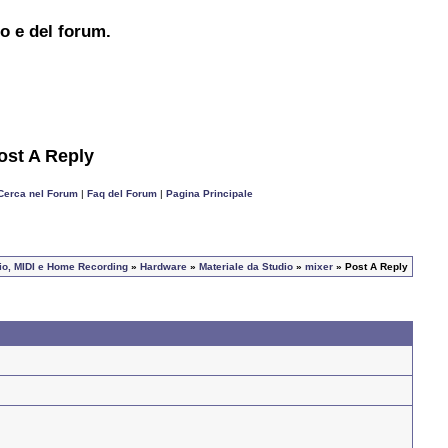
to e del forum.
ost A Reply
Cerca nel Forum
|
Faq del Forum
|
Pagina Principale
udio, MIDI e Home Recording
»
Hardware
»
Materiale da Studio
»
mixer
» Post A Reply