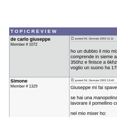
T O P I C R E V I E W
de carlo giuseppe
posted 04. Gennaio 2003 11:11
Member # 1072
ho un dubbio il mio m
comprende in sieme a l
350hz e finisce a 6khz
voglio un suono ha 17k
Simone
posted 04. Gennaio 2003 13:40
Member # 1329
Giuseppe mi fai spaven
se hai una manopolina
lavorare il pomellino c
nel mio mixer ho: