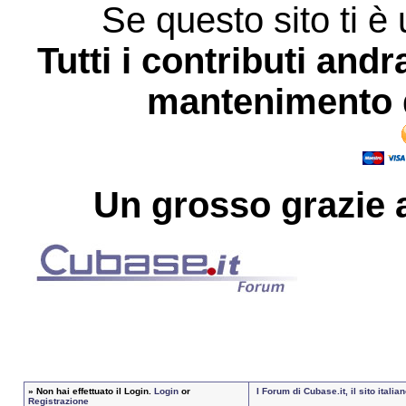
Se questo sito ti è 
Tutti i contributi andr
mantenimento d
Un grosso
grazie
a
»
Non hai effettuato il Login.
Login
or
I Forum di Cubase.it, il sito ital
Registrazione