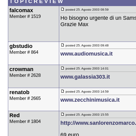
T O P I C R E V I E W
falcomax
posted 25. Agosto 2003 08:59
Member # 1519
Ho bisogno urgente di un Sams
Grazie Max
gbstudio
posted 25. Agosto 2003 09:48
Member # 864
www.audiomusica.it
crowman
posted 25. Agosto 2003 14:01
Member # 2628
www.galassia303.it
renatob
posted 25. Agosto 2003 14:59
Member # 2665
www.zecchinimusica.it
Red
posted 25. Agosto 2003 15:55
Member # 1804
http://www.sanlorenzomarco
69 euro.