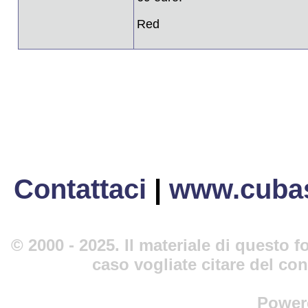
Red
Contattaci
|
www.cubas
© 2000 - 2025. Il materiale di questo fo
caso vogliate citare del co
Power