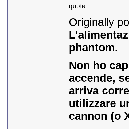
quote:
Originally p
L'alimentazi
phantom.
Non ho capi
accende, se
arriva corr
utilizzare 
cannon (o XL