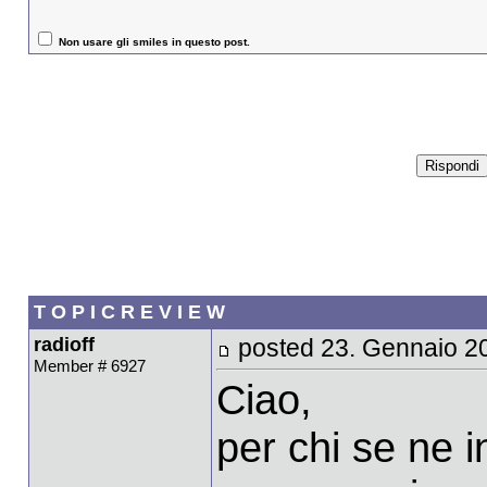
Non usare gli smiles in questo post.
T O P I C R E V I E W
radioff
posted 23. Gennaio 2
Member # 6927
Ciao,
per chi se ne i