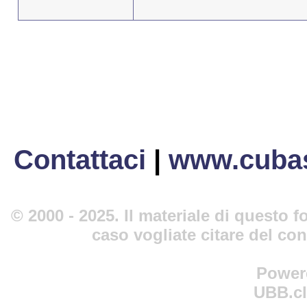
Contattaci
|
www.cubas
© 2000 - 2025. Il materiale di questo fo
caso vogliate citare del co
Power
UBB.cl