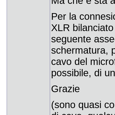
Ma che è sta a
Per la connesi
XLR bilanciato
seguente asseg
schermatura, pi
cavo del micro
possibile, di u
Grazie
(sono quasi co