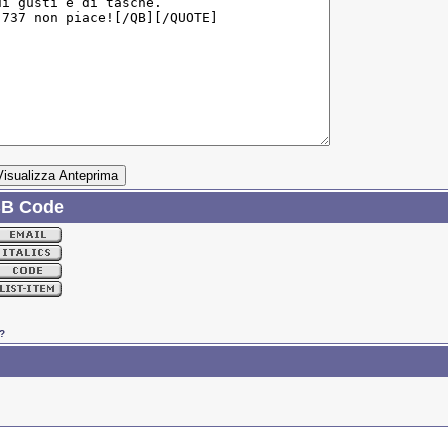
BB Code
?