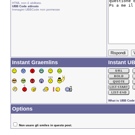
HTML non è abilitato.
UBB Code attivato
Immagini UBBCode non permesse
Instant Graemlins
Instant U
What is UBB Code
Options
Non usare gli smiles in questo post.