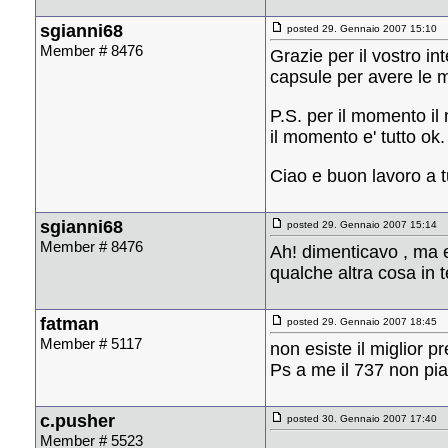
sgianni68
posted 29. Gennaio 2007 15:10
Member # 8476
Grazie per il vostro i
capsule per avere le 
P.S. per il momento il
il momento e' tutto ok.
Ciao e buon lavoro a t
sgianni68
posted 29. Gennaio 2007 15:14
Member # 8476
Ah! dimenticavo , ma e'
qualche altra cosa in 
fatman
posted 29. Gennaio 2007 18:45
Member # 5117
non esiste il miglior p
Ps a me il 737 non pia
c.pusher
posted 30. Gennaio 2007 17:40
Member # 5523