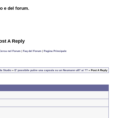
to e del forum.
ost A Reply
Cerca nel Forum
|
Faq del Forum
|
Pagina Principale
da Studio
»
E' possibile pulire una capsula su un Neumann u87 ai ??
» Post A Reply