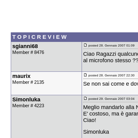
T O P I C R E V I E W
sgianni68
posted 28. Gennaio 2007 01:09
Member # 8476
Ciao Ragazzi qualcuno
al microfono stesso ?
maurix
posted 28. Gennaio 2007 22:30
Member # 2135
Se non sai come e dove
Simonluka
posted 29. Gennaio 2007 03:04
Member # 4223
Meglio mandarlo alla
E' costoso, ma è garan
Ciao!
Simonluka