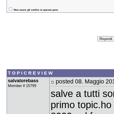
Non usare gli smiles in questo post.
T O P I C R E V I E W
salvatorebass
posted 08. Maggio 20
Member # 15799
salve a tutti s
primo topic.ho 