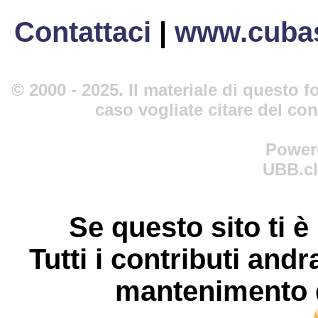
Contattaci
|
www.cubas
© 2000 - 2025. Il materiale di questo fo
caso vogliate citare del co
Power
UBB.cl
Se questo sito ti è
Tutti i contributi andr
mantenimento d