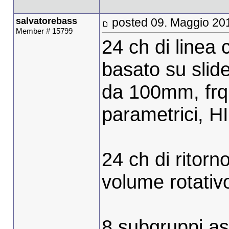
salvatorebass
posted 09. Maggio 20
Member # 15799
24 ch di linea 
basato su slid
da 100mm, fr
parametrici, H
24 ch di ritorn
volume rotati
8 subgruppi as