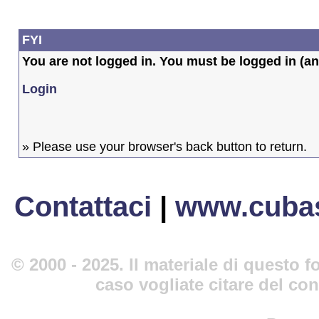
FYI
You are not logged in. You must be logged in (and
Login
» Please use your browser's back button to return.
Contattaci
|
www.cubas
© 2000 - 2025. Il materiale di questo fo
caso vogliate citare del co