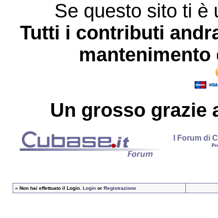
Se questo sito ti è 
Tutti i contributi andr
mantenimento d
Un grosso
grazie
a
I Forum di C
Pr
»
Non hai effettuato il Login.
Login
or
Registrazione