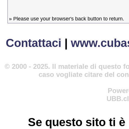
» Please use your browser's back button to return.
Contattaci
|
www.cubas
© 2000 - 2025. Il materiale di questo fo
caso vogliate citare del co
Power
UBB.cl
Se questo sito ti è