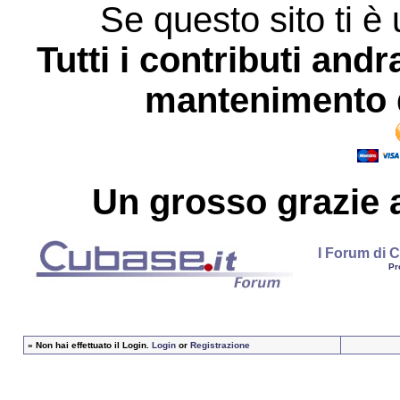
Se questo sito ti è 
Tutti i contributi andr
mantenimento d
Un grosso
grazie
a
I Forum di C
Pr
»
Non hai effettuato il Login.
Login
or
Registrazione