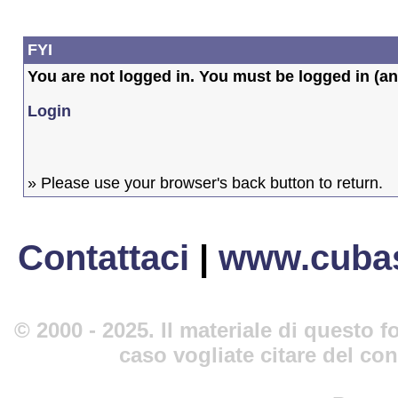
FYI
You are not logged in. You must be logged in (and
Login
» Please use your browser's back button to return.
Contattaci
|
www.cubas
© 2000 - 2025. Il materiale di questo fo
caso vogliate citare del co