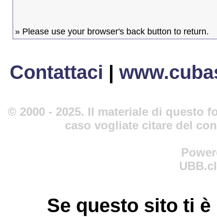
» Please use your browser's back button to return.
Contattaci
|
www.cubas
© 2000 - 2025. Il materiale di questo fo
caso vogliate citare del co
Power
UBB.cl
Se questo sito ti è