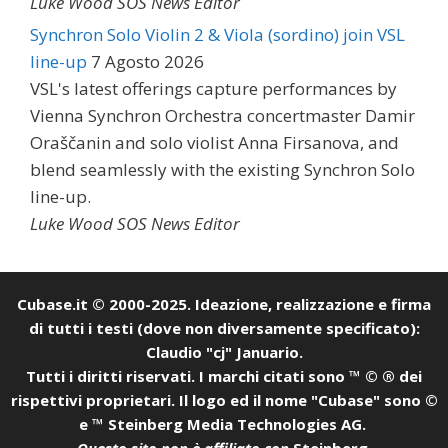
Luke Wood SOS News Editor
Synchron Solo Violin 2 & Viola (sordino) join VSL
line-up
7 Agosto 2026
VSL's latest offerings capture performances by
Vienna Synchron Orchestra concertmaster Damir
Oraščanin and solo violist Anna Firsanova, and
blend seamlessly with the existing Synchron Solo
line-up.
Luke Wood SOS News Editor
Cubase.it © 2000-2025. Ideazione, realizzazione e firma
di tutti i testi (dove non diversamente specificato):
Claudio "cj" Januario.
Tutti i diritti riservati. I marchi citati sono ™ © ® dei
rispettivi proprietari. Il logo ed il nome "Cubase" sono ©
e ™ Steinberg Media Technologies AG.