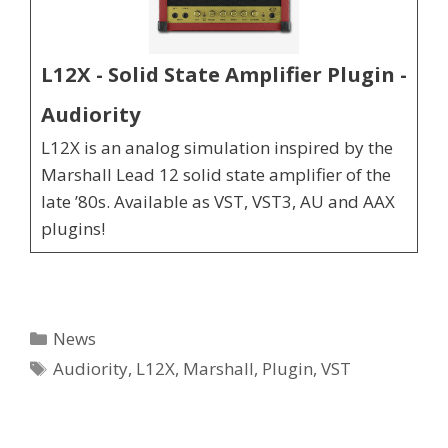
L12X - Solid State Amplifier Plugin -
Audiority
L12X is an analog simulation inspired by the
Marshall Lead 12 solid state amplifier of the
late ’80s. Available as VST, VST3, AU and AAX
plugins!
Categorie
News
Tag
Audiority
,
L12X
,
Marshall
,
Plugin
,
VST