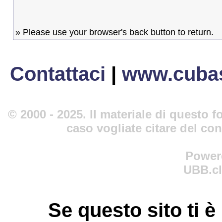
» Please use your browser's back button to return.
Contattaci
|
www.cubas
© 2000 - 2025. Il materiale di questo fo
caso vogliate citare del co
Power
UBB.cl
Se questo sito ti è