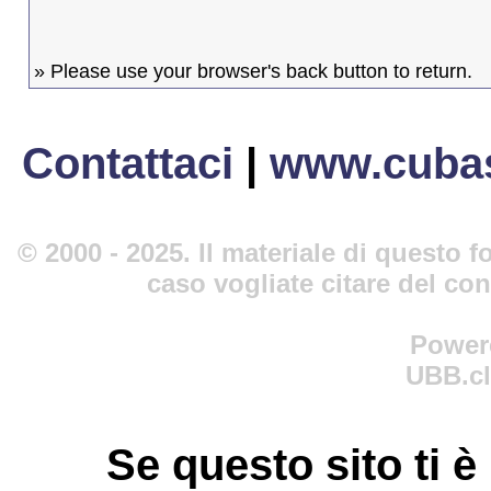
» Please use your browser's back button to return.
Contattaci
|
www.cubas
© 2000 - 2025. Il materiale di questo fo
caso vogliate citare del co
Power
UBB.cl
Se questo sito ti è