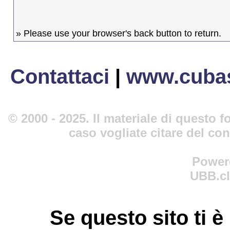
» Please use your browser's back button to return.
Contattaci
|
www.cubas
© 2000 - 2025. Il materiale di questo fo
caso vogliate citare del co
Power
UBB.cl
Se questo sito ti è