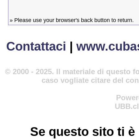
» Please use your browser's back button to return.
Contattaci
|
www.cubas
© 2000 - 2025. Il materiale di questo fo
caso vogliate citare del co
Power
UBB.cl
Se questo sito ti è