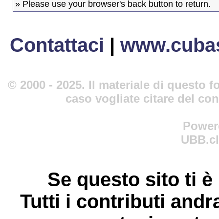
» Please use your browser's back button to return.
Contattaci
|
www.cubas
© 2000 - 2025. Il materiale di questo fo
caso vogliate citare del co
Power
UBB.cl
Se questo sito ti è
Tutti i contributi andr