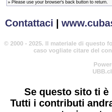
» Please use your browser's back button to return.
Contattaci
|
www.cubas
© 2000 - 2025. Il materiale di questo fo
caso vogliate citare del co
Power
UBB.cl
Se questo sito ti è
Tutti i contributi andr