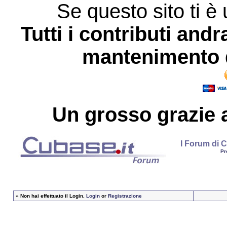
Se questo sito ti è 
Tutti i contributi andr
mantenimento d
Un grosso
grazie
a
I Forum di C
Pr
»
Non hai effettuato il Login.
Login
or
Registrazione