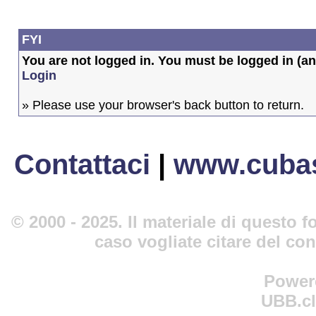
FYI
You are not logged in. You must be logged in (and
Login
» Please use your browser's back button to return.
Contattaci
|
www.cubas
© 2000 - 2025. Il materiale di questo fo
caso vogliate citare del co
Power
UBB.cl