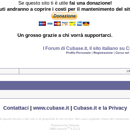
Se questo sito ti è utile
fai una donazione!
buti andranno a coprire i costi per il mantenimento del si
Un grosso
grazie
a chi vorrà supportarci.
I Forum di Cubase.it, il sito italiano s
Profilo Personale
|
Registrazione
|
Cerca nel
I 
Contattaci
|
www.cubase.it
|
Cubase.it e la Privacy
di questo forum e del sito è di proprietà di chi scrive. Nel caso vogliate citare del contenuto
Powered by Infopop
TM
UBB.classic
6.3.1.2