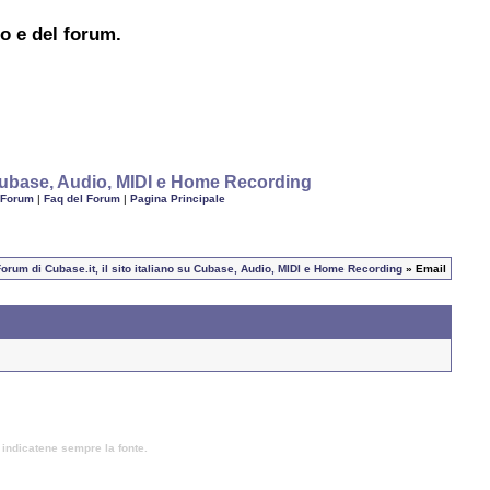
to e del forum.
u Cubase, Audio, MIDI e Home Recording
 Forum
|
Faq del Forum
|
Pagina Principale
Forum di Cubase.it, il sito italiano su Cubase, Audio, MIDI e Home Recording
» Email
, indicatene sempre la fonte.