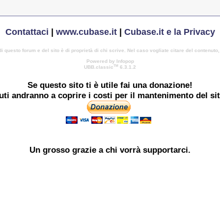
Contattaci
|
www.cubase.it
|
Cubase.it e la Privacy
di questo forum e del sito è di proprietà di chi scrive. Nel caso vogliate citare del contenuto
Powered by Infopop
TM
UBB.classic
6.3.1.2
Se questo sito ti è utile
fai una donazione!
buti andranno a coprire i costi per il mantenimento del si
Un grosso
grazie
a chi vorrà supportarci.