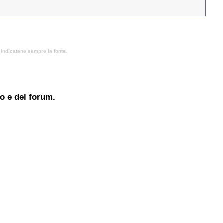
, indicatene sempre la fonte.
to e del forum.