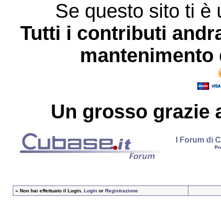
Se questo sito ti è 
Tutti i contributi andr
mantenimento d
Un grosso
grazie
a
I Forum di C
Pr
»
Non hai effettuato il Login.
Login
or
Registrazione