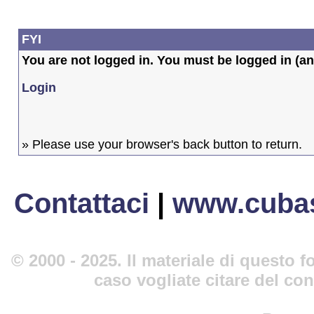
FYI
You are not logged in. You must be logged in (and
Login
» Please use your browser's back button to return.
Contattaci
|
www.cubas
© 2000 - 2025. Il materiale di questo fo
caso vogliate citare del co