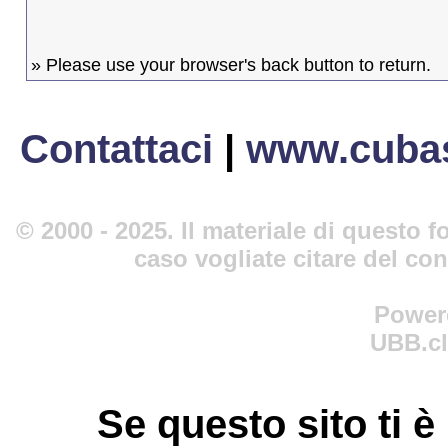
» Please use your browser's back button to return.
Contattaci
|
www.cubas
© 2000 - 2025. Il materiale di questo fo
caso vogliate citare del co
Power
UBB.cl
Se questo sito ti è