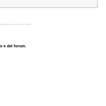
, indicatene sempre la fonte.
to e del forum.