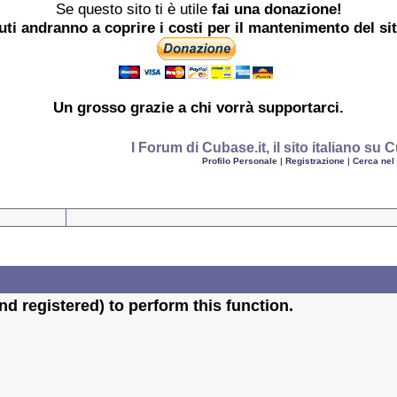
Se questo sito ti è utile
fai una donazione!
buti andranno a coprire i costi per il mantenimento del si
Un grosso
grazie
a chi vorrà supportarci.
I Forum di Cubase.it, il sito italiano s
Profilo Personale
|
Registrazione
|
Cerca nel
d registered) to perform this function.