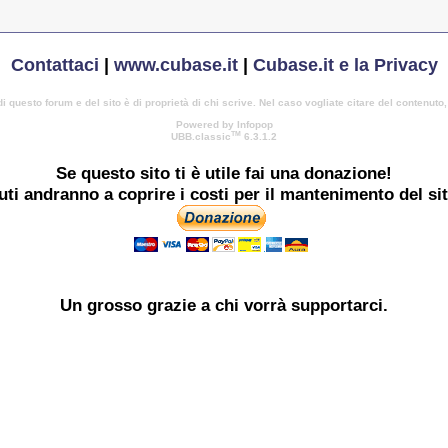
Contattaci
|
www.cubase.it
|
Cubase.it e la Privacy
di questo forum e del sito è di proprietà di chi scrive. Nel caso vogliate citare del contenuto
Powered by Infopop
TM
UBB.classic
6.3.1.2
Se questo sito ti è utile
fai una donazione!
buti andranno a coprire i costi per il mantenimento del si
Un grosso
grazie
a chi vorrà supportarci.